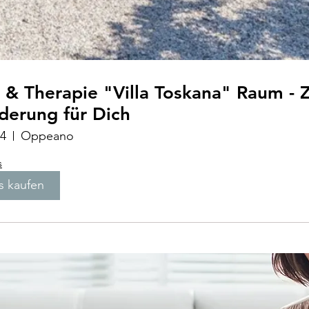
ie "Villa Toskana" Raum - Zeit -
derung für Dich
24
Oppeano
s
s kaufen