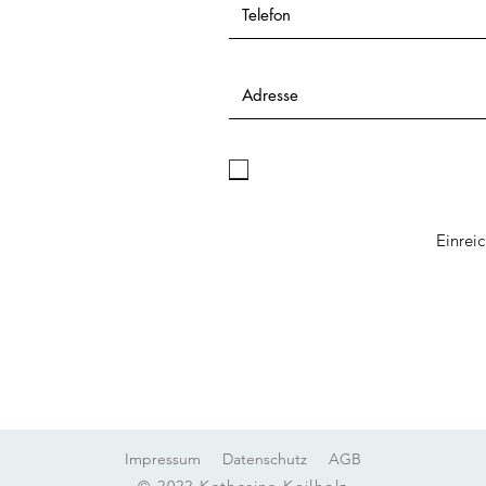
Ich habe die Datenschutzerklä
Kenntnis genommen.
Einrei
Impressum
Datenschutz
AGB
© 2022
Katharina Keilholz