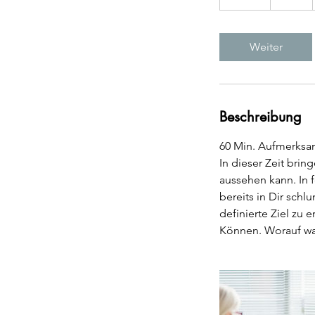
S
t
d
Weiter
Beschreibung
60 Min. Aufmerksam
In dieser Zeit bri
aussehen kann. In 
bereits in Dir sch
definierte Ziel zu 
Können. Worauf wa