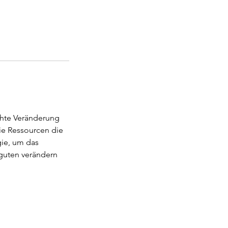
schte Veränderung
ie Ressourcen die
gie, um das
m guten verändern